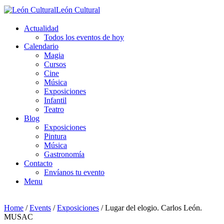
León Cultural
Actualidad
Todos los eventos de hoy
Calendario
Magia
Cursos
Cine
Música
Exposiciones
Infantil
Teatro
Blog
Exposiciones
Pintura
Música
Gastronomía
Contacto
Envíanos tu evento
Menu
Home
/
Events
/
Exposiciones
/
Lugar del elogio. Carlos León.
MUSAC