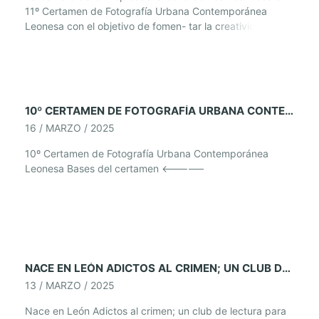
11º Certamen de Fotografía Urbana Contemporánea
Leonesa con el objetivo de fomen- tar la creatividad en el
ámbito de la ciudad de León y provincia, así como poner
en valor sus espacios urbanos. El tema será: Miradas en
movimiento. Las fotografías deberán estar realizadas
dentro […]
10º CERTAMEN DE FOTOGRAFÍA URBANA CONTEMPORÁNEA LEONESA
16 / MARZO / 2025
10º Certamen de Fotografía Urbana Contemporánea
Leonesa Bases del certamen <————–
NACE EN LEÓN ADICTOS AL CRIMEN; UN CLUB DE LECTURA PARA AMANTES DEL GÉNERO NEGRO
13 / MARZO / 2025
Nace en León Adictos al crimen; un club de lectura para