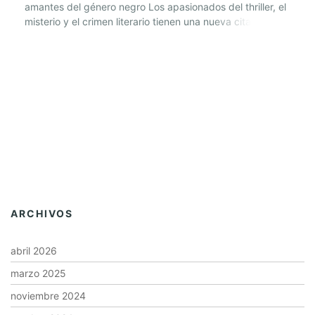
amantes del género negro Los apasionados del thriller, el
misterio y el crimen literario tienen una nueva cita en
León. “Adictos al crimen” (@adictosalcrimenleon),
centrado en la novela negra, acaba de iniciar su
andadura en la ciudad y busca reunir a lectores con
ganas […]
ARCHIVOS
abril 2026
marzo 2025
noviembre 2024