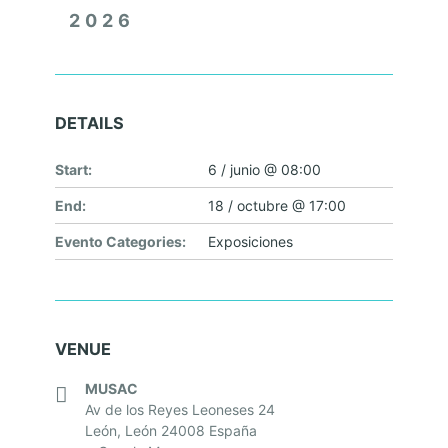
B
2026
E
L
L
DETAILS
Ó
N
Start:
6 / junio @ 08:00
D
End:
18 / octubre @ 17:00
E
Evento Categories:
Exposiciones
E
S
C
U
VENUE
L
MUSAC
T
Av de los Reyes Leoneses 24
León
,
León
24008
España
U