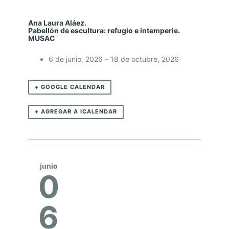
N
A
Ana Laura Aláez.
Pabellón de escultura: refugio e intemperie.
L
MUSAC
A
6 de junio, 2026 – 18 de octubre, 2026
U
R
+ GOOGLE CALENDAR
A
+ AGREGAR A ICALENDAR
A
L
Á
E
junio
0
Z
.
6
P
A