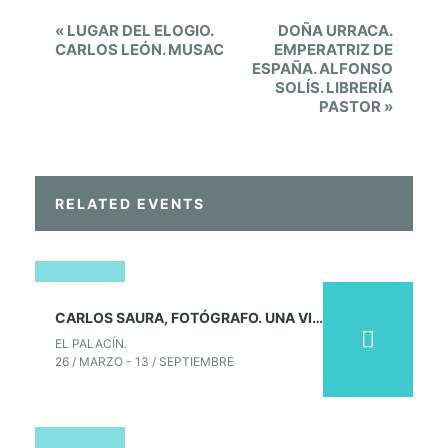
E
M
«
LUGAR DEL ELOGIO.
DOÑA URRACA.
v
P
CARLOS LEÓN. MUSAC
EMPERATRIZ DE
ESPAÑA. ALFONSO
e
E
SOLÍS. LIBRERÍA
n
PASTOR
»
R
t
I
N
E
a
.
v
RELATED EVENTS
i
M
g
U
a
S
26
t
CARLOS SAURA, FOTÓGRAFO. UNA VIDA TRAS LA CÁMARA. EL PALACÍN
A
i
marzo
EL PALACÍN.
C
2026
o
26 / MARZO - 13 / SEPTIEMBRE
n