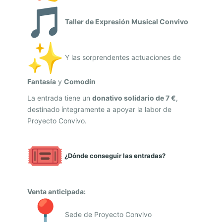
V
I
Taller de Expresión Musical Convivo
V
O
Y las sorprendentes actuaciones de
.
T
Fantasía
y
Comodín
E
La entrada tiene un
donativo solidario de 7 €
,
A
destinado íntegramente a apoyar la labor de
T
Proyecto Convivo.
R
O
¿Dónde conseguir las entradas?
S
A
Venta anticipada:
N
F
Sede de Proyecto Convivo