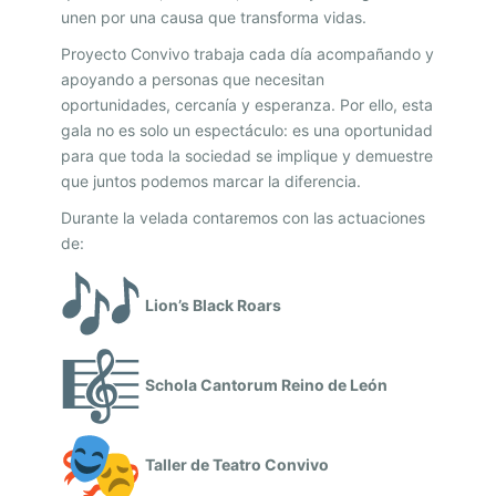
C
unen por una causa que transforma vidas.
A
Proyecto Convivo trabaja cada día acompañando y
D
apoyando a personas que necesitan
E
oportunidades, cercanía y esperanza. Por ello, esta
gala no es solo un espectáculo: es una oportunidad
P
para que toda la sociedad se implique y demuestre
R
que juntos podemos marcar la diferencia.
O
Durante la velada contaremos con las actuaciones
Y
de:
E
C
Lion’s Black Roars
T
O
Schola Cantorum Reino de León
C
O
Taller de Teatro Convivo
N