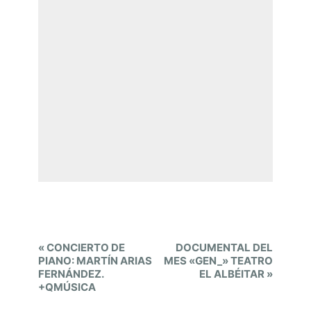
E
«
CONCIERTO DE
DOCUMENTAL DEL
v
PIANO: MARTÍN ARIAS
MES «GEN_» TEATRO
FERNÁNDEZ.
EL ALBÉITAR
»
e
+QMÚSICA
n