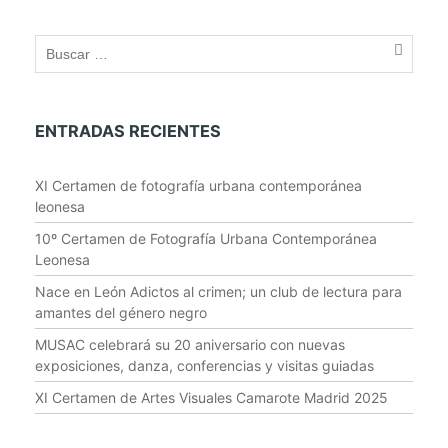
t
N
a
v
i
g
ENTRADAS RECIENTES
a
t
XI Certamen de fotografía urbana contemporánea
leonesa
i
o
10º Certamen de Fotografía Urbana Contemporánea
n
Leonesa
Nace en León Adictos al crimen; un club de lectura para
amantes del género negro
MUSAC celebrará su 20 aniversario con nuevas
exposiciones, danza, conferencias y visitas guiadas
XI Certamen de Artes Visuales Camarote Madrid 2025