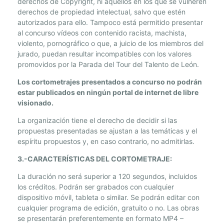
derechos de Copyright, ni aquellos en los que se vulneren
N
derechos de propiedad intelectual, salvo que estén
.
autorizados para ello. Tampoco está permitido presentar
B
al concurso vídeos con contenido racista, machista,
A
violento, pornográfico o que, a juicio de los miembros del
S
jurado, puedan resultar incompatibles con los valores
E
promovidos por la Parada del Tour del Talento de León.
S
Los cortometrajes presentados a concurso no podrán
D
estar publicados en
ningún portal de internet de libre
E
visionado.
L
La organización tiene el derecho de decidir si las
C
propuestas presentadas se ajustan a las temáticas y el
O
espíritu propuestos y, en caso contrario, no admitirlas.
N
C
3.-CARACTERÍSTICAS DEL CORTOMETRAJE:
U
La duración no será superior a 120 segundos, incluidos
R
los créditos. Podrán ser grabados con cualquier
S
dispositivo móvil, tableta o similar. Se podrán editar con
O
cualquier programa de edición, gratuito o no. Las obras
.
se presentarán preferentemente en formato MP4 –