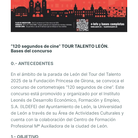
“
“120 segundos de cine” TOUR TALENTO LEÓN.
Bases del concurso
1
2
0.- ANTECEDENTES
0
En el ámbito de la parada de León del Tour del Talento
S
2025 de la Fundación Princesa de Girona, se convoca el
E
concurso de cortometrajes “120 segundos de cine”. Este
G
concurso está promovido y organizado por el Instituto
U
Leonés de Desarrollo Económico, Formación y Empleo,
N
S.A. (ILDEFE) del Ayuntamiento de León, la Universidad
D
de León a través de su Área de Actividades Culturales y
O
cuenta con la colaboración del Centro de Formación
S
Profesional Mª Auxiliadora de la ciudad de León.
D
1.- OBJETIVO