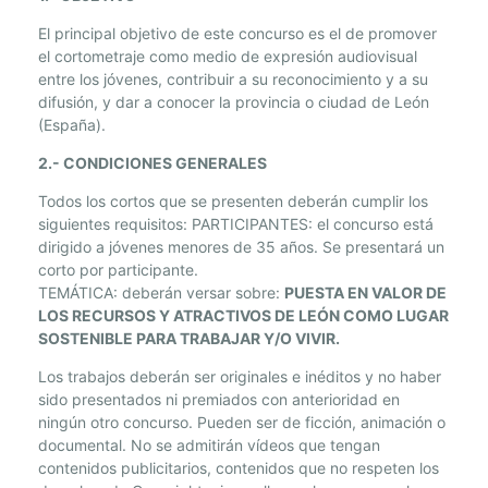
E
C
El principal objetivo de este concurso es el de promover
I
el cortometraje como medio de expresión audiovisual
N
entre los jóvenes, contribuir a su reconocimiento y a su
E
difusión, y dar a conocer la provincia o ciudad de León
(España).
”
T
2.- CONDICIONES GENERALES
O
U
Todos los cortos que se presenten deberán cumplir los
siguientes requisitos: PARTICIPANTES: el concurso está
R
dirigido a jóvenes menores de 35 años. Se presentará un
T
corto por participante.
A
TEMÁTICA: deberán versar sobre:
PUESTA EN VALOR DE
L
LOS
RECURSOS Y ATRACTIVOS DE LEÓN COMO LUGAR
E
SOSTENIBLE PARA
TRABAJAR Y/O VIVIR.
N
T
Los trabajos deberán ser originales e inéditos y no haber
sido presentados ni premiados con anterioridad en
O
ningún otro concurso. Pueden ser de ficción, animación o
L
documental. No se admitirán vídeos que tengan
E
contenidos publicitarios, contenidos que no respeten los
Ó